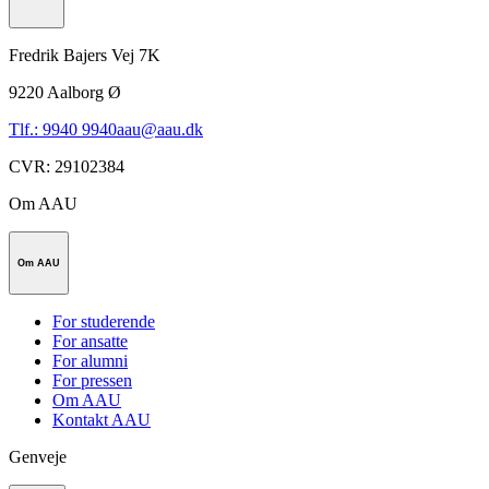
Fredrik Bajers Vej 7K
9220
Aalborg Ø
Tlf.: 9940 9940
aau@aau.dk
CVR
:
29102384
Om AAU
Om AAU
For studerende
For ansatte
For alumni
For pressen
Om AAU
Kontakt AAU
Genveje