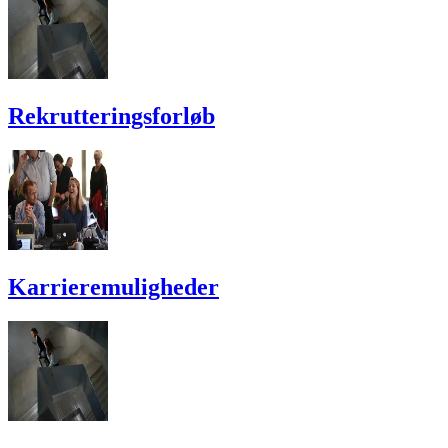
Rekrutterings­forløb
Karriere­muligheder