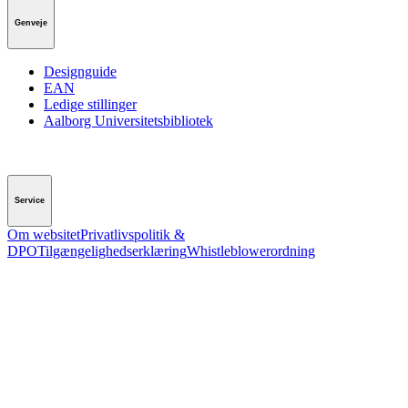
Genveje
Designguide
EAN
Ledige stillinger
Aalborg Universitetsbibliotek
Service
Om websitet
Privatlivspolitik &
DPO
Tilgængelighedserklæring
Whistleblowerordning