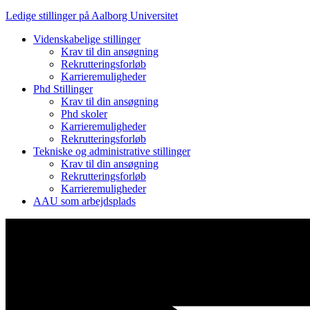
Ledige stillinger på Aalborg Universitet
Videnskabelige stillinger
Krav til din ansøgning
Rekrutteringsforløb
Karrieremuligheder
Phd Stillinger
Krav til din ansøgning
Phd skoler
Karrieremuligheder
Rekrutteringsforløb
Tekniske og administrative stillinger
Krav til din ansøgning
Rekrutteringsforløb
Karrieremuligheder
AAU som arbejdsplads