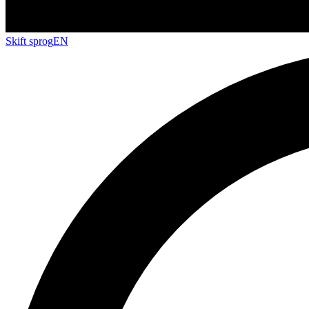
Skift sprog
EN