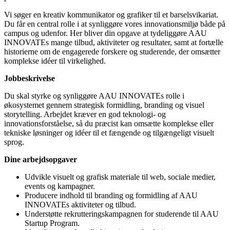
Vi søger en kreativ kommunikator og grafiker til et barselsvikariat.
Du får en central rolle i at synliggøre vores innovationsmiljø både på
campus og udenfor. Her bliver din opgave at tydeliggøre AAU
INNOVATEs mange tilbud, aktiviteter og resultater, samt at fortælle
historierne om de engagerede forskere og studerende, der omsætter
komplekse idéer til virkelighed.
Jobbeskrivelse
Du skal styrke og synliggøre AAU INNOVATEs rolle i
økosystemet gennem strategisk formidling, branding og visuel
storytelling. Arbejdet kræver en god teknologi- og
innovationsforståelse, så du præcist kan omsætte komplekse eller
tekniske løsninger og idéer til et fængende og tilgængeligt visuelt
sprog.
Dine arbejdsopgaver
Udvikle visuelt og grafisk materiale til web, sociale medier,
events og kampagner.
Producere indhold til branding og formidling af AAU
INNOVATEs aktiviteter og tilbud.
Understøtte rekrutteringskampagnen for studerende til AAU
Startup Program.