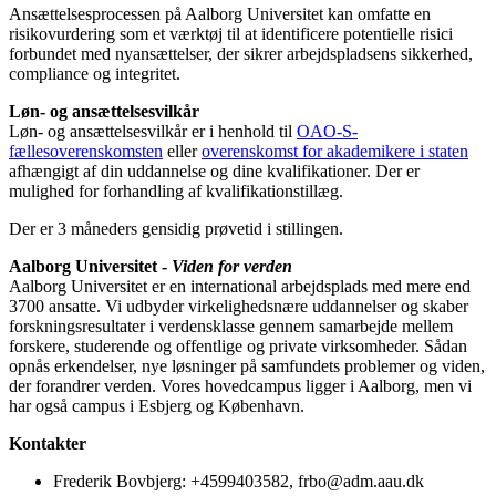
Ansættelsesprocessen på Aalborg Universitet kan omfatte en
risikovurdering som et værktøj til at identificere potentielle risici
forbundet med nyansættelser, der sikrer arbejdspladsens sikkerhed,
compliance og integritet.
Løn- og ansættelsesvilkår
Løn- og ansættelsesvilkår er i henhold til
OAO-S-
fællesoverenskomsten
eller
overenskomst for akademikere i staten
afhængigt af din uddannelse og dine kvalifikationer. Der er
mulighed for forhandling af kvalifikationstillæg.
Der er 3 måneders gensidig prøvetid i stillingen.
Aalborg Universitet -
Viden for verden
Aalborg Universitet er en international arbejdsplads med mere end
3700 ansatte. Vi udbyder virkelighedsnære uddannelser og skaber
forskningsresultater i verdensklasse gennem samarbejde mellem
forskere, studerende og offentlige og private virksomheder. Sådan
opnås erkendelser, nye løsninger på samfundets problemer og viden,
der forandrer verden. Vores hovedcampus ligger i Aalborg, men vi
har også campus i Esbjerg og København.
Kontakter
Frederik Bovbjerg: +4599403582, frbo@adm.aau.dk