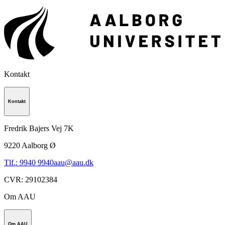
Kontakt
Kontakt
Fredrik Bajers Vej 7K
9220
Aalborg Ø
Tlf.: 9940 9940
aau@aau.dk
CVR
:
29102384
Om AAU
Om AAU