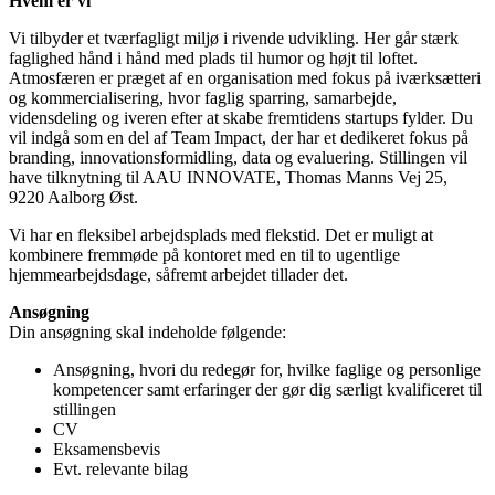
Hvem er vi
Vi tilbyder et tværfagligt miljø i rivende udvikling. Her går stærk
faglighed hånd i hånd med plads til humor og højt til loftet.
Atmosfæren er præget af en organisation med fokus på iværksætteri
og kommercialisering, hvor faglig sparring, samarbejde,
vidensdeling og iveren efter at skabe fremtidens startups fylder. Du
vil indgå som en del af Team Impact, der har et dedikeret fokus på
branding, innovationsformidling, data og evaluering. Stillingen vil
have tilknytning til AAU INNOVATE, Thomas Manns Vej 25,
9220 Aalborg Øst.
Vi har en fleksibel arbejdsplads med flekstid. Det er muligt at
kombinere fremmøde på kontoret med en til to ugentlige
hjemmearbejdsdage, såfremt arbejdet tillader det.
Ansøgning
Din ansøgning skal indeholde følgende:
Ansøgning, hvori du redegør for, hvilke faglige og personlige
kompetencer samt erfaringer der gør dig særligt kvalificeret til
stillingen
CV
Eksamensbevis
Evt. relevante bilag