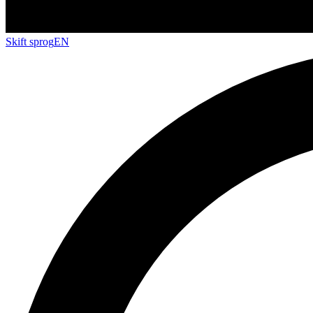
Skift sprog
EN