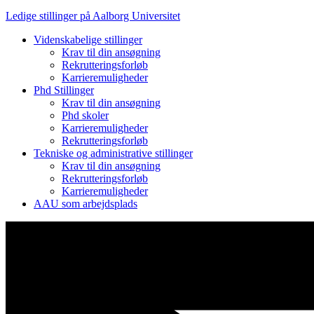
Ledige stillinger på Aalborg Universitet
Videnskabelige stillinger
Krav til din ansøgning
Rekrutteringsforløb
Karrieremuligheder
Phd Stillinger
Krav til din ansøgning
Phd skoler
Karrieremuligheder
Rekrutteringsforløb
Tekniske og administrative stillinger
Krav til din ansøgning
Rekrutteringsforløb
Karrieremuligheder
AAU som arbejdsplads